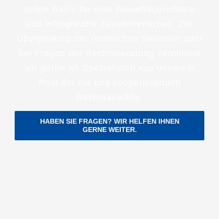
solide Basis für eine zukunftsgerichtete
und erfolgreiche Zusammenarbeit. Zur
Überprüfung der rechtlichen Situation oder
bei Fragen der Rechtsberatung vermitteln
wir gerne an Spezialisten aus unserem
Pool der mit uns kooperierenden
Rechtsanwälte.
HABEN SIE FRAGEN? WIR HELFEN IHNEN
GERNE WEITER.