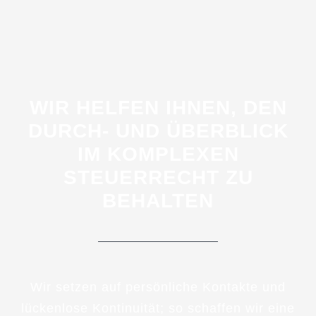
WIR HELFEN IHNEN, DEN
DURCH- UND ÜBERBLICK
IM KOMPLEXEN
STEUERRECHT ZU
BEHALTEN
Wir setzen auf persönliche Kontakte und
lückenlose Kontinuität; so schaffen wir eine