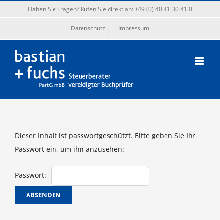
Zum
Haben Sie Fragen? Rufen Sie direkt an: +49 (0) 40 41 30 41 0
Inhalt
Datenschutz
Impressum
springen
Dieser Inhalt ist passwortgeschützt. Bitte geben Sie Ihr
Passwort ein, um ihn anzusehen:
Passwort: